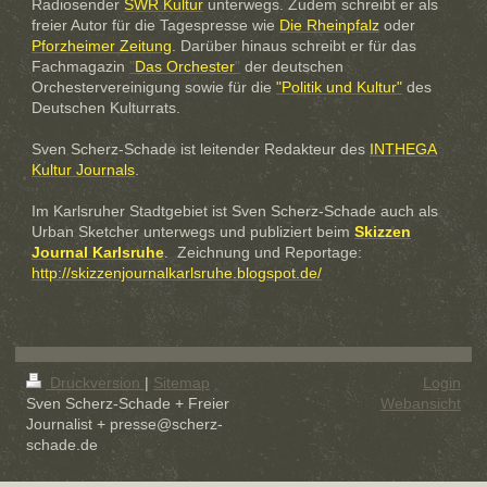
Radiosender
SWR Kultur
unterwegs. Zudem schreibt er als
freier Autor für die Tagespresse wie
Die Rheinpfalz
oder
Pforzheimer Zeitung
. Darüber hinaus schreibt er für das
Fachmagazin
"
Das Orchester
"
der deutschen
Orchestervereinigung sowie für die
"Politik und Kultur"
des
Deutschen Kulturrats.
Sven Scherz-Schade ist leitender Redakteur des
INTHEGA
Kultur Journals
.
Im Karlsruher Stadtgebiet ist Sven Scherz-Schade auch als
Urban Sketcher unterwegs und publiziert beim
Skizzen
Journal Karlsruhe
. Zeichnung und Reportage:
http://skizzenjournalkarlsruhe.blogspot.de/
Druckversion
|
Sitemap
Login
Sven Scherz-Schade + Freier
Webansicht
Journalist + presse@scherz-
schade.de