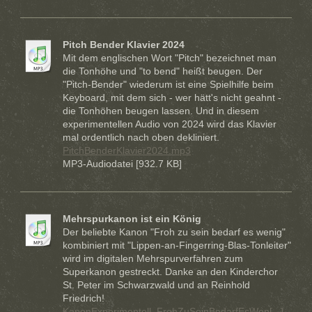
Pitch Bender Klavier 2024
Mit dem englischen Wort "Pitch" bezeichnet man
die Tonhöhe und "to bend" heißt beugen. Der
"Pitch-Bender" wiederum ist eine Spielhilfe beim
Keyboard, mit dem sich - wer hätt's nicht geahnt -
die Tonhöhen beugen lassen. Und in diesem
experimentellen Audio von 2024 wird das Klavier
mal ordentlich nach oben dekliniert.
PitchBenderKlavier2024.mp3
MP3-Audiodatei [932.7 KB]
Mehrspurkanon ist ein König
Der beliebte Kanon "Froh zu sein bedarf es wenig"
kombiniert mit "Lippen-an-Fingerring-Blas-Tonleiter"
wird im digitalen Mehrspurverfahren zum
Superkanon gestreckt. Danke an den Kinderchor
St. Peter im Schwarzwald und an Reinhold
Friedrich!
KanonExperimentell_FrohZuSeinBedarfEsWen[...]