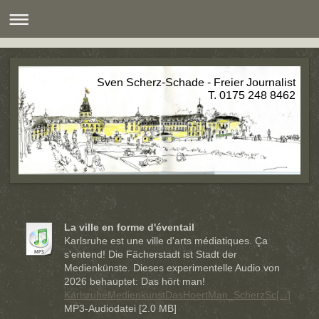
Sven Scherz-Schade - Freier Journalist
T. 0175 248 8462
La ville en forme d'éventail
Karlsruhe est une ville d'arts médiatiques. Ça
s'entend! Die Fächerstadt ist Stadt der
Medienkünste. Dieses experimentelle Audio von
2026 behauptet: Das hört man!
KarlsruheMedienkunstDasHoertMan_ScherzSc[...]
MP3-Audiodatei [2.0 MB]