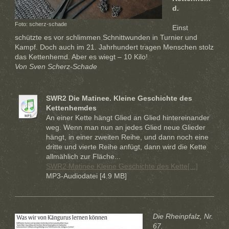
d.
Foto: scherz-schade
Einst
schützte es vor schlimmen Schnittwunden in Turnier und
Kampf. Doch auch im 21. Jahrhundert tragen Menschen stolz
das Kettenhemd. Aber es wiegt – 10 Kilo!
Von Sven Scherz-Schade
SWR2 Die Matinee. Kleine Geschichte des
Kettenhemdes
An einer Kette hängt Glied an Glied hintereinander
weg. Wenn man nun an jedes Glied neue Glieder
hängt, in einer zweiten Reihe, und dann noch eine
dritte und vierte Reihe anfügt, dann wird die Kette
allmählich zur Fläche...
SWR2 Matinee Kleine Geschichte des Kette[...]
MP3-Audiodatei [4.9 MB]
Die Rheinpfalz, Nr.
67.