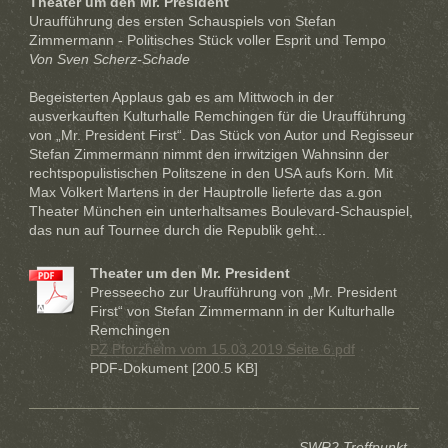
Theater um den Mr. President
Uraufführung des ersten Schauspiels von Stefan
Zimmermann - Politisches Stück voller Esprit und Tempo
Von Sven Scherz-Schade
Begeisterten Applaus gab es am Mittwoch in der
ausverkauften Kulturhalle Remchingen für die Uraufführung
von „Mr. President First“. Das Stück von Autor und Regisseur
Stefan Zimmermann nimmt den irrwitzigen Wahnsinn der
rechtspopulistischen Politszene in den USA aufs Korn. Mit
Max Volkert Martens in der Hauptrolle lieferte das a.gon
Theater München ein unterhaltsames Boulevard-Schauspiel,
das nun auf Tournee durch die Republik geht...
Theater um den Mr. President
Presseecho zur Uraufführung von „Mr. President
First“ von Stefan Zimmermann in der Kulturhalle
Remchingen
PZ Pforzheim vom 15.03.2019 Seite 6.pdf
PDF-Dokument [200.5 KB]
SWR2 Treffpunkt