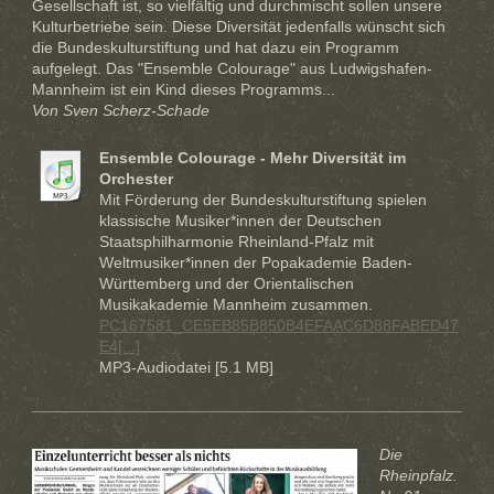
Gesellschaft ist, so vielfältig und durchmischt sollen unsere
Kulturbetriebe sein. Diese Diversität jedenfalls wünscht sich
die Bundeskulturstiftung und hat dazu ein Programm
aufgelegt. Das "Ensemble Colourage" aus Ludwigshafen-
Mannheim ist ein Kind dieses Programms...
Von Sven Scherz-Schade
Ensemble Colourage - Mehr Diversität im
Orchester
Mit Förderung der Bundeskulturstiftung spielen
klassische Musiker*innen der Deutschen
Staatsphilharmonie Rheinland-Pfalz mit
Weltmusiker*innen der Popakademie Baden-
Württemberg und der Orientalischen
Musikakademie Mannheim zusammen.
PC167581_CE5EB85B850B4EFAAC6D88FABED47
E4[...]
MP3-Audiodatei [5.1 MB]
Die
Rheinpfalz.