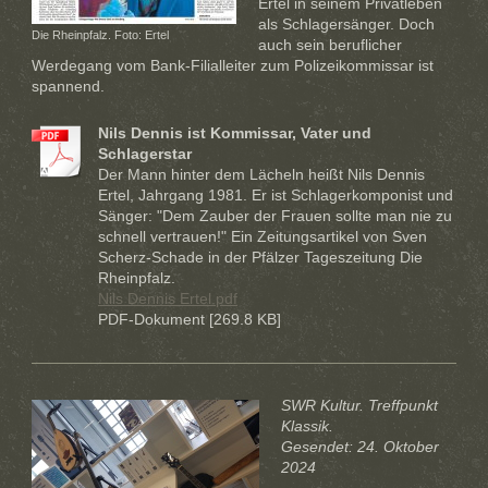
Ertel in seinem Privatleben
als Schlagersänger. Doch
Die Rheinpfalz. Foto: Ertel
auch sein beruflicher
Werdegang vom Bank-Filialleiter zum Polizeikommissar ist
spannend.
Nils Dennis ist Kommissar, Vater und
Schlagerstar
Der Mann hinter dem Lächeln heißt Nils Dennis
Ertel, Jahrgang 1981. Er ist Schlagerkomponist und
Sänger: "Dem Zauber der Frauen sollte man nie zu
schnell vertrauen!" Ein Zeitungsartikel von Sven
Scherz-Schade in der Pfälzer Tageszeitung Die
Rheinpfalz.
Nils Dennis Ertel.pdf
PDF-Dokument [269.8 KB]
SWR Kultur. Treffpunkt
Klassik.
Gesendet: 24. Oktober
2024