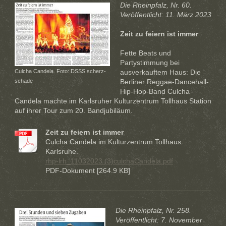
Die Rheinpfalz, Nr. 60.
Veröffentlicht: 11. März 2023
Zeit zu feiern ist immer
Fette Beats und
Partystimmung bei
Culcha Candela. Foto: DSSS scherz-
ausverkauftem Haus: Die
schade
Berliner Reggae-Dancehall-
Hip-Hop-Band Culcha
Candela machte im Karlsruher Kulturzentrum Tollhaus Station
auf ihrer Tour zum 20. Bandjubiläum.
Zeit zu feiern ist immer
Culcha Candela im Kulturzentrum Tollhaus
Karlsruhe.
rhp-lrh_11032023 (3)culchaCandela.pdf
PDF-Dokument [264.9 KB]
Die Rheinpfalz, Nr. 258.
Veröffentlicht: 7. November