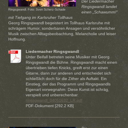
Der Liedermacher
Ringsgwandl landet
Ringsgwandl. Foto: Sven Scherz-Schade
einen „Schawumm!“
mit Tiefgang im Karlsruher Tollhaus
Georg Ringsgwandl begeistert im Tollhaus Karlsruhe mit
schrägem Humor, sonderbaren Ansagen und versöhnlicher
Musik zwischen Alltagsbeobachtung, Melancholie und leiser
Hoffnung.
Liedermacher Ringsgwandl
Unter Beifall betreten seine Musiker mit Georg
Ringsgwandl die Bühne. Ringsgwandl macht einen
übertrieben tiefen Knicks, greift erst zur einen
Gitarre, dann zur anderen und entscheidet sich
schließlich doch für die Zither als Auftakt. Ein
Einstieg, der das Programm und Ringsgwandls
Eigenart vorwegnahm: Diese Kunst ist schräg,
verspielt und unberechenbar.
ringsgwandl_04051632_LR.pdf
PDF-Dokument [292.2 KB]