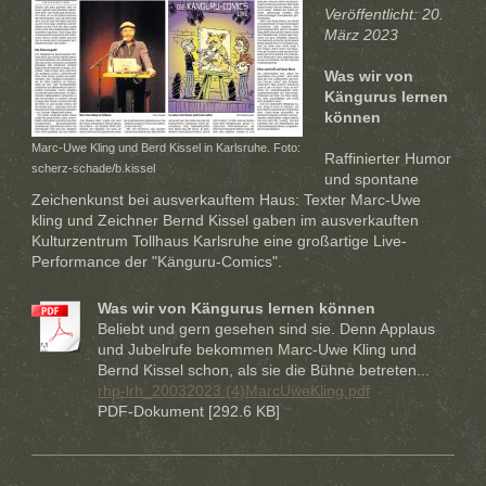
Veröffentlicht: 20.
März 2023
Was wir von
Kängurus lernen
können
Marc-Uwe Kling und Berd Kissel in Karlsruhe. Foto:
Raffinierter Humor
scherz-schade/b.kissel
und spontane
Zeichenkunst bei ausverkauftem Haus: Texter Marc-Uwe
kling und Zeichner Bernd Kissel gaben im ausverkauften
Kulturzentrum Tollhaus Karlsruhe eine großartige Live-
Performance der "Känguru-Comics".
Was wir von Kängurus lernen können
Beliebt und gern gesehen sind sie. Denn Applaus
und Jubelrufe bekommen Marc-Uwe Kling und
Bernd Kissel schon, als sie die Bühne betreten...
rhp-lrh_20032023 (4)MarcUweKling.pdf
PDF-Dokument [292.6 KB]