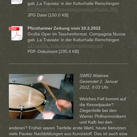
gab ‚La Traviata‘ in der Kulturhalle Remchingen
PZ PforzheimLAtraviataCompagniaNuova.JPG
JPG Datei [150.0 KB]
Pforzheimer Zeitung vom 10.3.2022
Große Oper im Taschenformat. Compagnia Nuova
gab ‚La Traviata‘ in der Kulturhalle Remchingen
LaTraviata_KulturhalleRemchingen.pdf
PDF-Dokument [195.4 KB]
SWR2 Matinee.
Gesendet 2. Januar
2022, 9:03 Uhr.
Welches Fell kommt auf
die Kesselpauke?
Ziegenfelle bei den
Wiener Philharmonikern
und Kalb bei den
anderen? Früher waren Tierfelle erste Wahl, heute benutzen
viele Pauker Nachbildungen aus Kunststoff. Das ist auch eine