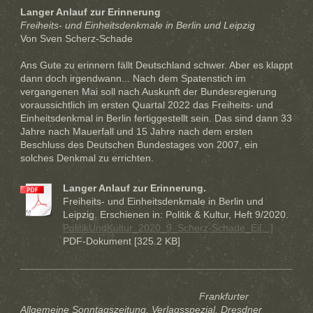
Langer Anlauf zur Erinnerung
Freiheits- und Einheitsdenkmale in Berlin und Leipzig
Von Sven Scherz-Schade
Ans Gute zu erinnern fällt Deutschland schwer. Aber es klappt
dann doch irgendwann... Nach dem Spatenstich im
vergangenen Mai soll nach Auskunft der Bundesregierung
voraussichtlich im ersten Quartal 2022 das Freiheits- und
Einheitsdenkmal in Berlin fertiggestellt sein. Das sind dann 33
Jahre nach Mauerfall und 15 Jahre nach dem ersten
Beschluss des Deutschen Bundestage
s von 2007, ein
solches Denkmal zu errichten.
Langer Anlauf zur Erinnerung.
Freiheits- und Einheitsdenkmale in Berlin und
Leipzig. Erschienen in: Politik & Kultur, Heft 9/2020.
PolitikUndKultur_2020_9_Scherz-Schade_Ei[...]
PDF-Dokument [325.2 KB]
Frankfurter
Allgemeine Sonntagszeitung, Verlagsspezial. Dresdner