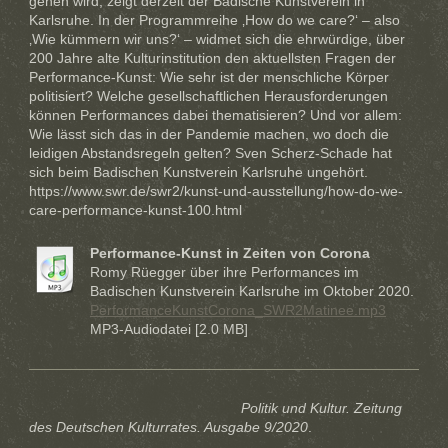
gehen wird, zeigt derzeit der Badische Kunstverein in
Karlsruhe. In der Programmreihe ‚How do we care?‘ – also
‚Wie kümmern wir uns?‘ – widmet sich die ehrwürdige, über
200 Jahre alte Kulturinstitution den aktuellsten Fragen der
Performance-Kunst: Wie sehr ist der menschliche Körper
politisiert? Welche gesellschaftlichen Herausforderungen
können Performances dabei thematisieren? Und vor allem:
Wie lässt sich das in der Pandemie machen, wo doch die
leidigen Abstandsregeln gelten? Sven Scherz-Schade hat
sich beim Badischen Kunstverein Karlsruhe ungehört.
https://www.swr.de/swr2/kunst-und-ausstellung/how-do-we-
care-performance-kunst-100.html
Performance-Kunst in Zeiten von Corona
Romy Rüegger über ihre Performances im
Badischen Kunstverein Karlsruhe im Oktober 2020.
PerformanceKunstCorona_SWR2Matinee.mp3
MP3-Audiodatei [2.0 MB]
Politik und Kultur. Zeitung
des Deutschen Kulturrates. Ausgabe 9/2020
.