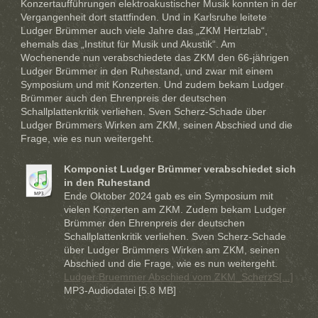
Konzertaufführungen elektroakustischer Musik konnten in der
Vergangenheit dort stattfinden. Und in Karlsruhe leitete
Ludger Brümmer auch viele Jahre das „ZKM Hertzlab“,
ehemals das „Institut für Musik und Akustik“. Am
Wochenende nun verabschiedete das ZKM den 66-jährigen
Ludger Brümmer in den Ruhestand, und zwar mit einem
Symposium und mit Konzerten. Und zudem bekam Ludger
Brümmer auch den Ehrenpreis der deutschen
Schallplattenkritik verliehen. Sven Scherz-Schade über
Ludger Brümmers Wirken am ZKM, seinen Abschied und die
Frage, wie es nun weitergeht.
Komponist Ludger Brümmer verabschiedet sich
in den Ruhestand
Ende Oktober 2024 gab es ein Symposium mit
vielen Konzerten am ZKM. Zudem bekam Ludger
Brümmer den Ehrenpreis der deutschen
Schallplattenkritik verliehen. Sven Scherz-Schade
über Ludger Brümmers Wirken am ZKM, seinen
Abschied und die Frage, wie es nun weitergeht.
Ludger Bruemmer Abschied vom ZKM_ScherzS[...]
MP3-Audiodatei [5.8 MB]