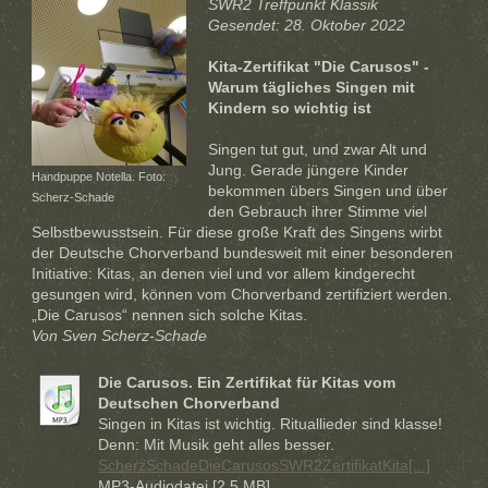
SWR2 Treffpunkt Klassik
Gesendet: 28. Oktober 2022
Kita-Zertifikat "Die Carusos" -
Warum tägliches Singen mit
Kindern so wichtig ist
Singen tut gut, und zwar Alt und
Jung. Gerade jüngere Kinder
Handpuppe Notella. Foto:
bekommen übers Singen und über
Scherz-Schade
den Gebrauch ihrer Stimme viel
Selbstbewusstsein. Für diese große Kraft des Singens wirbt
der Deutsche Chorverband bundesweit mit einer besonderen
Initiative: Kitas, an denen viel und vor allem kindgerecht
gesungen wird, können vom Chorverband zertifiziert werden.
„Die Carusos“ nennen sich solche Kitas.
Von Sven Scherz-Schade
Die Carusos. Ein Zertifikat für Kitas vom
Deutschen Chorverband
Singen in Kitas ist wichtig. Rituallieder sind klasse!
Denn: Mit Musik geht alles besser.
ScherzSchadeDieCarusosSWR2ZertifikatKita[...]
MP3-Audiodatei [2.5 MB]