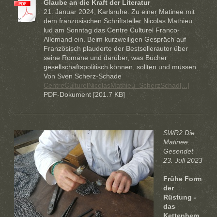
Glaube an die Kraft der Literatur
21. Januar 2024, Karlsruhe. Zu einer Matinee mit
dem französischen Schriftsteller Nicolas Mathieu
lud am Sonntag das Centre Culturel Franco-
Allemand ein. Beim kurzweiligen Gespräch auf
Französisch plauderte der Bestsellerautor über
seine Romane und darüber, was Bücher
gesellschaftspolitisch können, sollten und müssen.
Von Sven Scherz-Schade
CentreCulturelNicolasMathieu_ScherzSchad[...]
PDF-Dokument [201.7 KB]
SWR2 Die
Matinee.
Gesendet
23. Juli 2023
Frühe Form
der
Rüstung -
das
Kettenhem